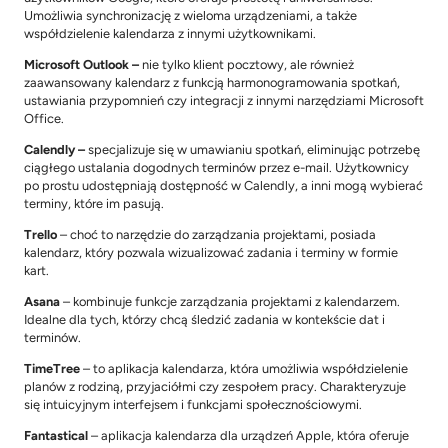
Umożliwia synchronizację z wieloma urządzeniami, a także 
współdzielenie kalendarza z innymi użytkownikami.
Microsoft Outlook –
 nie tylko klient pocztowy, ale również 
zaawansowany kalendarz z funkcją harmonogramowania spotkań, 
ustawiania przypomnień czy integracji z innymi narzędziami Microsoft 
Office.
Calendly –
 specjalizuje się w umawianiu spotkań, eliminując potrzebę 
ciągłego ustalania dogodnych terminów przez e-mail. Użytkownicy 
po prostu udostępniają dostępność w Calendly, a inni mogą wybierać 
terminy, które im pasują.
Trello
 – choć to narzędzie do zarządzania projektami, posiada 
kalendarz, który pozwala wizualizować zadania i terminy w formie 
kart.
Asana
 – kombinuje funkcje zarządzania projektami z kalendarzem. 
Idealne dla tych, którzy chcą śledzić zadania w kontekście dat i 
terminów.
TimeTree
 – to aplikacja kalendarza, która umożliwia współdzielenie 
planów z rodziną, przyjaciółmi czy zespołem pracy. Charakteryzuje 
się intuicyjnym interfejsem i funkcjami społecznościowymi.
Fantastical 
– aplikacja kalendarza dla urządzeń Apple, która oferuje 