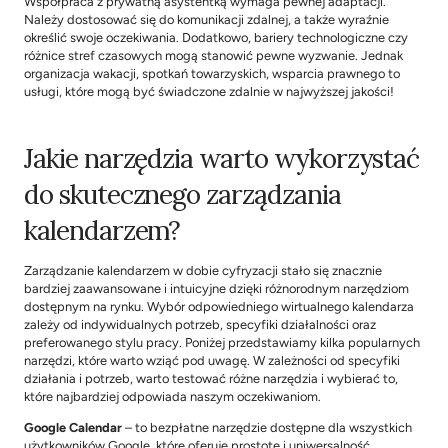
Współpraca z 
prywatną asystentką
 wymaga pewnej adaptacji. 
Należy dostosować się do komunikacji zdalnej, a także wyraźnie 
określić swoje oczekiwania. Dodatkowo, bariery technologiczne czy 
różnice stref czasowych mogą stanowić pewne wyzwanie. Jednak 
organizacja wakacji
, 
spotkań towarzyskich
, 
wsparcia prawnego
 to 
usługi, które mogą być świadczone zdalnie w najwyższej jakości!
Jakie narzędzia warto wykorzystać 
do skutecznego zarządzania 
kalendarzem?
Zarządzanie kalendarzem w dobie cyfryzacji stało się znacznie 
bardziej zaawansowane i intuicyjne dzięki różnorodnym narzędziom 
dostępnym na rynku. Wybór odpowiedniego wirtualnego kalendarza 
zależy od indywidualnych potrzeb, specyfiki działalności oraz 
preferowanego stylu pracy. Poniżej przedstawiamy kilka popularnych 
narzędzi, które warto wziąć pod uwagę. W zależności od specyfiki 
działania i potrzeb, warto testować różne narzędzia i wybierać to, 
które najbardziej odpowiada naszym oczekiwaniom.
Google Calendar
 – to bezpłatne narzędzie dostępne dla wszystkich 
użytkowników Google, które oferuje prostotę i uniwersalność. 