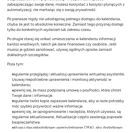
zabezpieczając swoje dane, możesz korzystać z korzyści płynących z 
automatyzacji, nie martwiąc się o swoją prywatność.
Po pierwsze nigdy nie udostępniaj pełnego dostępu do kalendarza, 
chyba że jest to absolutnie konieczne. Zamiast tego przyznaj dostęp 
tylko do konkretnych wydarzeń lub zakresu czasu.
Po drugie staraj się unikać umieszczania w kalendarzu informacji 
bardzo wrażliwych, takich jak dane finansowe czy osobiste. Jeśli 
musisz je gdzieś zanotować, używaj ogólnych opisów zamiast 
dokładnych szczegółów.
Poza tym:
regularnie przeglądaj i aktualizuj uprawnienia wirtualnej asystentki. 
Usuwaj niepotrzebne uprawnienia i monitoruj aktywność w 
kalendarzu.
upewnij się, że masz podpisaną umowę o poufności, która chroni 
Twoje dane i informacje.
regularnie twórz kopie zapasowe kalendarza, aby w razie potrzeby 
móc szybko przywrócić ważne informacje.
upewnij się, że oprogramowanie i narzędzia, których używasz, są 
regularnie aktualizowane. Aktualizacje często zawierają poprawki 
bezpieczeństwa.
aktywuj dwuskładnikowe uwierzytelnianie (2FA), aby dodatkowo 
zabezpieczyć swój kalendarz przed nieautoryzowanym dostępem.