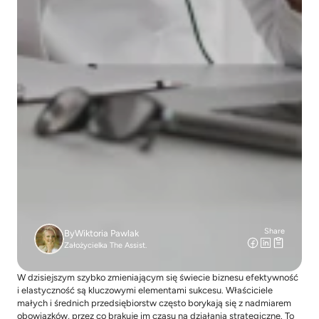
Share
By
Wiktoria Pawlak
Założycielka The Assist.
W dzisiejszym szybko zmieniającym się świecie biznesu efektywność 
i elastyczność są kluczowymi elementami sukcesu. Właściciele 
małych i średnich przedsiębiorstw często borykają się z nadmiarem 
obowiązków, przez co brakuje im czasu na działania strategiczne. To 