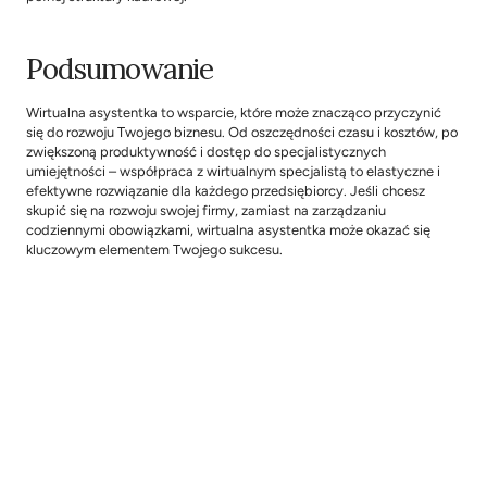
Podsumowanie
Wirtualna asystentka to wsparcie, które może znacząco przyczynić 
się do rozwoju Twojego biznesu. Od oszczędności czasu i kosztów, po 
zwiększoną produktywność i dostęp do specjalistycznych 
umiejętności – współpraca z wirtualnym specjalistą to elastyczne i 
efektywne rozwiązanie dla każdego przedsiębiorcy. Jeśli chcesz 
skupić się na rozwoju swojej firmy, zamiast na zarządzaniu 
codziennymi obowiązkami, wirtualna asystentka może okazać się 
kluczowym elementem Twojego sukcesu.
PREVIOUS ARTICLE
NEXT ARTICLE
Jakie zadania może 
Jak skutecznie komunikować 
wykonywać wirtualny manager 
się z klientami i zwiększać ich 
w Twojej firmie?
zadowolenie?