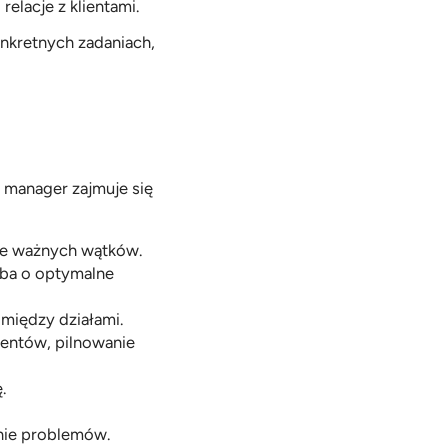
elacje z klientami.
onkretnych zadaniach, 
 manager zajmuje się 
uje ważnych wątków.
ba o optymalne 
między działami.
ntów, pilnowanie 
.
nie problemów.