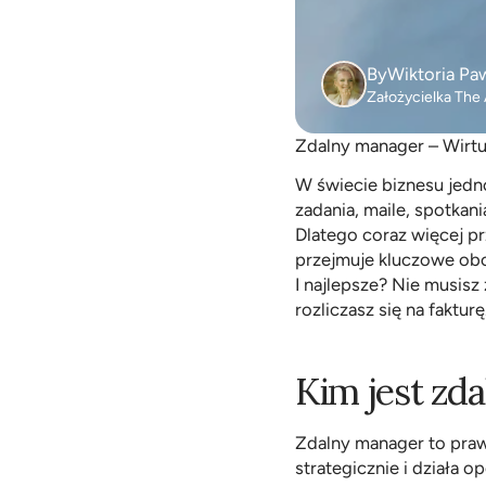
By
Wiktoria Pa
Założycielka The 
Zdalny manager – Wirtu
W świecie biznesu jedno
zadania, maile, spotkania
Dlatego coraz więcej p
przejmuje kluczowe obow
I najlepsze? Nie musisz 
rozliczasz się na fakturę
Kim jest zd
Zdalny manager to prawa
strategicznie i działa o