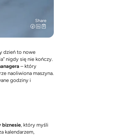
Share
y dzień to nowe 
a” nigdy się nie kończy. 
managera
 – który 
rze naoliwiona maszyna. 
ane godziny i 
 biznesie
, który myśli 
za kalendarzem, 