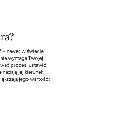
ra?
ć – nawet w świecie 
 nie wymaga Twojej 
ować proces, ustawić 
adają jej kierunek. 
iększają jego wartość.:
ach