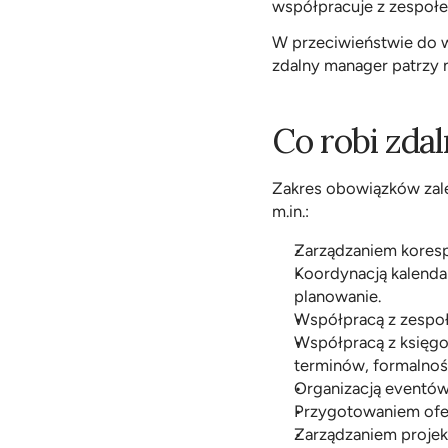
współpracuje z zespołem
W przeciwieństwie do wir
zdalny manager patrzy n
Co robi zda
Zakres obowiązków zależ
m.in.:
Zarządzaniem koresp
Koordynacją kalendar
planowanie.
Współpracą z zespoł
Współpracą z księgo
terminów, formalnoś
Organizacją eventów
Przygotowaniem ofer
Zarządzaniem projek