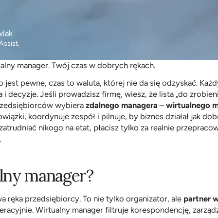
wlak
Assist.
alny manager. Twój czas w dobrych rękach.
 jest pewne, czas to waluta, której nie da się odzyskać. Każd
 i decyzje. Jeśli prowadzisz firmę, wiesz, że lista „do zrobieni
rzedsiębiorców wybiera 
zdalnego managera
 – 
wirtualnego 
iązki, koordynuje zespół i pilnuje, by biznes działał jak dob
zatrudniać nikogo na etat, płacisz tylko za realnie przepracow
.
alny manager?
 ręka przedsiębiorcy. To nie tylko organizator, ale 
partner w
peracyjnie. Wirtualny manager filtruje korespondencję, zarząd