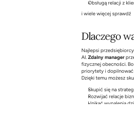
Obsługą relacji z kli
i wiele więcej 
sprawdź
Dlaczego wa
Najlepsi przedsiębiorcy
AI. 
Zdalny manager
 prz
fizycznej obecności. Bo
priorytety i dopilnować 
Dzięki temu możesz skupi
Skupić się na strategii
Rozwijać relacje bi
Unikać wypalenia dzi
Zyskać przewagę konk
Podsumowan