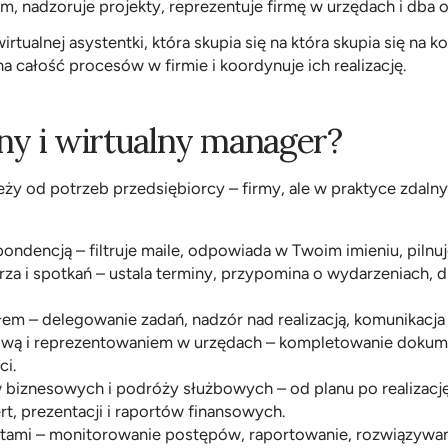
, nadzoruje projekty, reprezentuje firmę w urzędach i dba o r
tualnej asystentki, która skupia się na która skupia się na k
a całość procesów w firmie i koordynuje ich realizację.
lny i wirtualny manager?
y od potrzeb przedsiębiorcy – firmy, ale w praktyce zdalny
ondencją – filtruje maile, odpowiada w Twoim imieniu, piln
za i spotkań – ustala terminy, przypomina o wydarzeniach, d
em – delegowanie zadań, nadzór nad realizacją, komunikacja 
wą i reprezentowaniem w urzędach – kompletowanie dokume
ci.
 biznesowych i podróży służbowych – od planu po realizację
t, prezentacji i raportów finansowych.
tami – monitorowanie postępów, raportowanie, rozwiązywa