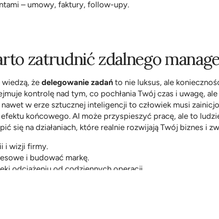
entami – umowy, faktury, follow-upy.
rto zatrudnić zdalnego manage
 wiedzą, że 
delegowanie zadań
 to nie luksus, ale koniecznoś
ejmuje kontrolę nad tym, co pochłania Twój czas i uwagę, ale
 nawet w erze sztucznej inteligencji to człowiek musi zainicj
efektu końcowego. AI może przyspieszyć pracę, ale to ludzie n
ć się na działaniach, które realnie rozwijają Twój biznes i zw
 i wizji firmy.
znesowe i budować markę.
ęki odciążeniu od codziennych operacji.
urencyjną, działając szybciej i efektywniej.
ie – Twój czas w dobrych ręk